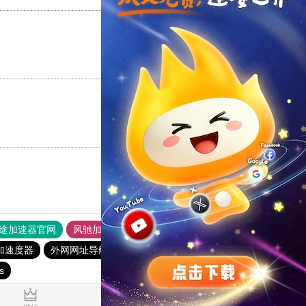
支持
[0]
反对
[0]
支持
[0]
反对
[0]
途加速器官网
风驰加速器
旋风加速器
加速度器
外网网址导航
软件中心
雷霆加速
狂飙加速器
s