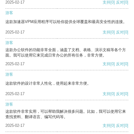
2025-02-17
支持
[0]
反对
[0]
游客
这款加速器VPM应用程序可以给你提供全球覆盖和最高安全性的连接。
2025-02-17
支持
[0]
反对
[0]
游客
这款办公软件的功能非常全面，涵盖了文档、表格、演示文稿等各个方
面。我可以使用它来完成日常办公的所有任务，非常方便。
2025-02-17
支持
[0]
反对
[0]
游客
这款软件的设计非常人性化，使用起来非常方便。
2025-02-17
支持
[0]
反对
[0]
游客
这款软件非常实用，可以帮助我解决很多问题。比如，我可以使用它来
查找资料、翻译语言、编写代码等。
2025-02-17
支持
[0]
反对
[0]