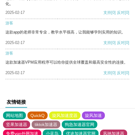
化。
2025-02-17
支持
[0]
反对
[0]
游客
这款app的老师非常专业，教学水平很高，让我能够学到实用的知识。
2025-02-17
支持
[0]
反对
[0]
游客
这款加速器VPM应用程序可以给你提供全球覆盖和最高安全性的连接。
2025-02-17
支持
[0]
反对
[0]
友情链接
网站地图
QuickQ
旋风加速度器
旋风加速
坚果加速器
tiktok加速器
狗急加速器官网
免费vqn外网加速
小蓝鸟
优途加速器官网
风驰加速器