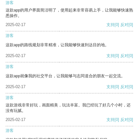
游客
这款app的用户界面简洁明了，使用起来非常容易上手，让我能够快速熟
悉操作。
2025-02-17
支持
[0]
反对
[0]
游客
这款app的路线规划非常精准，让我能够快速到达目的地。
2025-02-17
支持
[0]
反对
[0]
游客
这款app就像我的社交平台，让我能够与志同道合的朋友一起交流。
2025-02-17
支持
[0]
反对
[0]
游客
这款游戏非常好玩，画面精美，玩法丰富。我已经玩了好几个小时，还
没有玩腻。
2025-02-17
支持
[0]
反对
[0]
游客