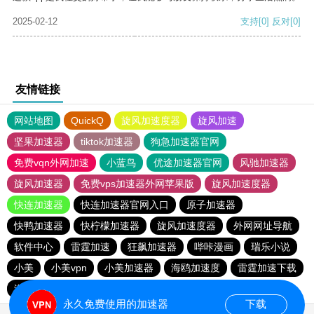
2025-02-12
支持
[0]
反对
[0]
友情链接
网站地图
QuickQ
旋风加速度器
旋风加速
坚果加速器
tiktok加速器
狗急加速器官网
免费vqn外网加速
小蓝鸟
优途加速器官网
风驰加速器
旋风加速器
免费vps加速器外网苹果版
旋风加速度器
快连加速器
快连加速器官网入口
原子加速器
快鸭加速器
快柠檬加速器
旋风加速度器
外网网址导航
软件中心
雷霆加速
狂飙加速器
哔咔漫画
瑞乐小说
小美
小美vpn
小美加速器
海鸥加速度
雷霆加速下载
海鸥加速器下载
雷霆加速
雷霆加速版ins
永久免费使用的加速器
下载