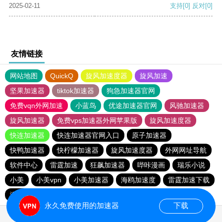
2025-02-11
支持
[0]
反对
[0]
友情链接
网站地图
QuickQ
旋风加速度器
旋风加速
坚果加速器
tiktok加速器
狗急加速器官网
免费vqn外网加速
小蓝鸟
优途加速器官网
风驰加速器
旋风加速器
免费vps加速器外网苹果版
旋风加速度器
快连加速器
快连加速器官网入口
原子加速器
快鸭加速器
快柠檬加速器
旋风加速度器
外网网址导航
软件中心
雷霆加速
狂飙加速器
哔咔漫画
瑞乐小说
小美
小美vpn
小美加速器
海鸥加速度
雷霆加速下载
海鸥加速器下载
雷霆加速
雷霆加速版ins
永久免费使用的加速器
下载