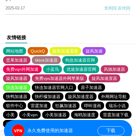
2025-02-17
支持
[0]
反对
[0]
友情链接
网站地图
QuickQ
旋风加速度器
旋风加速
坚果加速器
tiktok加速器
狗急加速器官网
免费vqn外网加速
小蓝鸟
优途加速器官网
风驰加速器
旋风加速器
免费vps加速器外网苹果版
旋风加速度器
快连加速器
快连加速器官网入口
原子加速器
快鸭加速器
快柠檬加速器
旋风加速度器
外网网址导航
软件中心
雷霆加速
狂飙加速器
哔咔漫画
瑞乐小说
小美
小美vpn
小美加速器
海鸥加速度
雷霆加速下载
海鸥加速器下载
雷霆加速
雷霆加速版ins
永久免费使用的加速器
下载