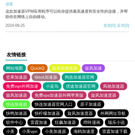
游客
这款加速器VPM应用程序可以给你提供最高速度和安全性的连接，并帮
助你在网络上自由移动。
2024-09-25
支持
[0]
反对
[0]
友情链接
网站地图
QuickQ
旋风加速度器
旋风加速
坚果加速器
tiktok加速器
狗急加速器官网
免费vqn外网加速
小蓝鸟
优途加速器官网
风驰加速器
旋风加速器
免费vps加速器外网苹果版
旋风加速度器
快连加速器
快连加速器官网入口
原子加速器
快鸭加速器
快柠檬加速器
旋风加速度器
外网网址导航
软件中心
雷霆加速
狂飙加速器
哔咔漫画
瑞乐小说
小美
小美vpn
小美加速器
海鸥加速度
雷霆加速下载