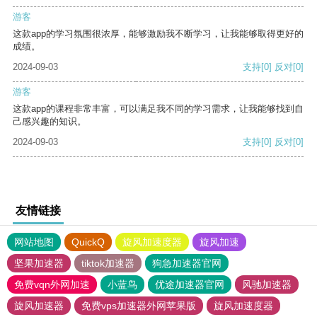
游客
这款app的学习氛围很浓厚，能够激励我不断学习，让我能够取得更好的
成绩。
2024-09-03
支持
[0]
反对
[0]
游客
这款app的课程非常丰富，可以满足我不同的学习需求，让我能够找到自
己感兴趣的知识。
2024-09-03
支持
[0]
反对
[0]
友情链接
网站地图
QuickQ
旋风加速度器
旋风加速
坚果加速器
tiktok加速器
狗急加速器官网
免费vqn外网加速
小蓝鸟
优途加速器官网
风驰加速器
旋风加速器
免费vps加速器外网苹果版
旋风加速度器