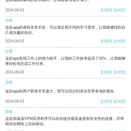
2024-09-03
支持
[0]
反对
[0]
游客
这款app的课程非常丰富，可以满足我不同的学习需求，让我能够找到自
己感兴趣的知识。
2024-09-03
支持
[0]
反对
[0]
游客
这款app是我工作上的得力助手，让我的工作效率提高了50%，让我能够
更轻松地完成工作任务。
2024-09-03
支持
[0]
反对
[0]
游客
这款app的用户群体非常庞大，我可以结识到来自世界各地的朋友。
2024-09-03
支持
[0]
反对
[0]
游客
这款加速器VPM应用程序可以给你提供最高速度和安全性的连接，并帮
助你在网络上自由移动。