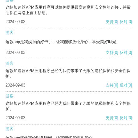
这款加速器VPM应用程序可以给你提供最高速度和安全性的连接，并帮
助你在网络上自由移动。
2024-09-03
支持
[0]
反对
[0]
游客
这款app是我娱乐的好帮手，让我能够放松身心，享受美好时光。
2024-09-03
支持
[0]
反对
[0]
游客
这款加速器VPM应用程序已经为我们带来了无限的隐私保护和安全性保
护。
2024-09-03
支持
[0]
反对
[0]
游客
这款加速器VPM应用程序已经为我们带来了无限的隐私保护和安全性保
护。
2024-09-03
支持
[0]
反对
[0]
游客
这款app就像我的财务顾问，让我能够省钱又省心。